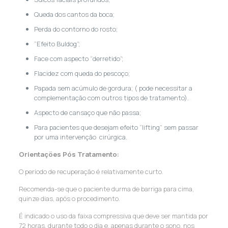
Queda dos cantos da boca;
Perda do contorno do rosto;
“Efeito Buldog”;
Face com aspecto “derretido”;
Flacidez com queda do pescoço;
Papada sem acúmulo de gordura; ( pode necessitar a
complementação com outros tipos de tratamento).
Aspecto de cansaço que não passa;
Para pacientes que desejam efeito “lifting” sem passar
por uma intervenção cirúrgica.
Orientações Pós Tratamento:
O período de recuperação é relativamente curto.
Recomenda-se que o paciente durma de barriga para cima,
quinze dias, após o procedimento.
É indicado o uso da faixa compressiva que deve ser mantida por
72 horas, durante todo o dia e, apenas durante o sono, nos