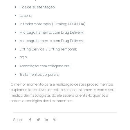
Fios de sustentação;
Lasers;
Intradermoterapia (Firming; PDRN-HA)
Microagulhamento com Drug Delivery;
Microagulhamento sem Drug Delivery;
Lifting Cervical / Lifting Temporal;
PRP;
Associação com colágeno oral;
Tratamentos corporais.
O melhor momento para a realização destes procedimentos
suplementares deve ser estabelecido juntamente com o seu
médico dermatologista. Só ele saberá orientá-lo quanto à
ordem cronológica dos tratamentos.
Share