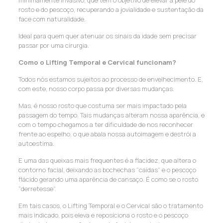
minimamente invasivo, que tem o objetivo de elevar a pele do
rosto e do pescoço, recuperando a jovialidade e sustentação da
face com naturalidade.
Ideal para quem quer atenuar os sinais da idade sem precisar
passar por uma cirurgia.
Como
o
Lifting Temporal
e Cervical
funcionam?
Todos nós estamos sujeitos ao processo de envelhecimento. E,
com este, nosso corpo passa por diversas mudanças.
Mas, é nosso rosto que costuma ser mais impactado pela
passagem do tempo. Tais mudanças alteram nossa aparência, e
com o tempo chegamos a ter dificuldade de nos reconhecer
frente ao espelho, o que abala nossa autoimagem e destrói a
autoestima.
E uma das queixas mais frequentes é a flacidez, que altera o
contorno facial, deixando as bochechas “caídas” e o pescoço
flácido gerando uma aparência de cansaço. É como se o rosto
“derretesse”.
Em tais casos, o Lifting Temporal e o Cervical são o tratamento
mais indicado, pois eleva e reposiciona o rosto e o pescoço