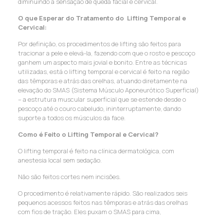
diminuindo a sensação de queda facial e cervical.
O que Esperar do Tratamento do
Lifting Temporal e
Cervical:
Por definição, os procedimentos de lifting são feitos para
tracionar a pele e elevá-la, fazendo com que o rosto e pescoço
ganhem um aspecto mais jovial e bonito. Entre as técnicas
utilizadas, está o lifting temporal e cervical é feito na região
das têmporas e atrás das orelhas, atuando diretamente na
elevação do SMAS (Sistema Músculo Aponeurótico Superficial)
– a estrutura muscular superficial que se estende desde o
pescoço até o couro cabeludo, ininterruptamente, dando
suporte a todos os músculos da face.
Como é Feito
o
Lifting Temporal
e Cervical
?
O lifting temporal é feito na clínica dermatológica, com
anestesia local sem sedação.
Não são feitos cortes nem incisões.
O procedimento é relativamente rápido. São realizados seis
pequenos acessos feitos nas têmporas e atrás das orelhas
com fios de tração. Eles puxam o SMAS para cima,