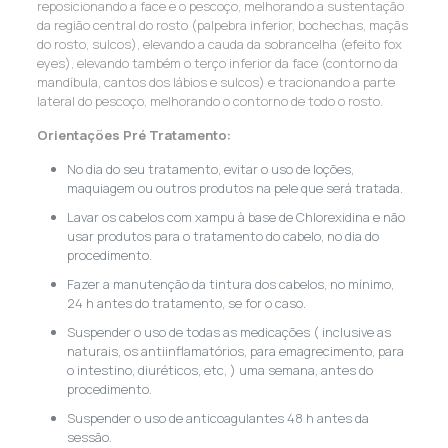
reposicionando a face e o pescoço, melhorando a sustentação
da região central do rosto (palpebra inferior, bochechas, maçãs
do rosto, sulcos), elevando a cauda da sobrancelha (efeito fox
eyes), elevando também o terço inferior da face (contorno da
mandíbula, cantos dos lábios e sulcos) e tracionando a parte
lateral do pescoço, melhorando o contorno de todo o rosto.
Orientações Pré Tratamento:
No dia do seu tratamento, evitar o uso de loções,
maquiagem ou outros produtos na pele que será tratada.
Lavar os cabelos com xampu à base de Chlorexidina e não
usar produtos para o tratamento do cabelo, no dia do
procedimento.
Fazer a manutenção da tintura dos cabelos, no mínimo,
24 h antes do tratamento, se for o caso.
Suspender o uso de todas as medicações ( inclusive as
naturais, os antiinflamatórios, para emagrecimento, para
o intestino, diuréticos, etc, ) uma semana, antes do
procedimento.
Suspender o uso de anticoagulantes 48 h antes da
sessão.