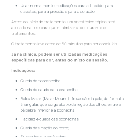
Usar normalmente medicações para a tireóide, para
diabetes, para a pressão e para o coração.
Antes do início do tratamento, um anestésico tópico será
aplicado na pele para que minimizar a dor, durante os
tratamentos.
O tratamento leva cerca de 60 minutos para ser concluído.
Já na clínica, podem ser utilizadas medicações
específicas para dor, antes do início da sessão.
Indicações:
Queda da sobrancelha;
Queda da cauda da sobrancelha;
Bolsa Malar (Malar Mound): frouxidão da pele, de formato
triangular, que surge abaixo da região dos olhos, entre a
pálpebra inferior e a bochecha.;
Flacidez e queda das bochechas;
Queda das maçãs do rosto;
Sulcos faciais profundos;