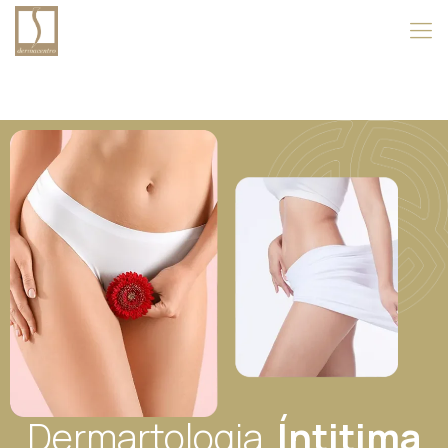
Dermartologia
Íntitima