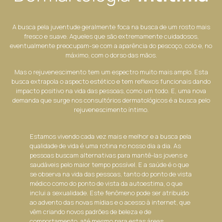
A busca pela juventude geralmente foca na busca de um rosto mais
fresco e suave. Aqueles que são extremamente cuidadosos,
eventualmente preocupam-se com a aparência do pescoço, colo e, no
máximo, com o dorso das mãos.
Mas o rejuvenescimento tem um espectro muito mais amplo. Esta
busca extrapola o aspecto estético e tem reflexos funcionais dando
impacto positivo na vida das pessoas, como um todo. E, uma nova
demanda que surge nos consultórios dermatológicos é a busca pelo
rejuvenescimento íntimo.
Estamos vivendo cada vez mais e melhor e a busca pela
qualidade de vida é uma rotina no nosso dia a dia. As
pessoas buscam alternativas para mantê-las jovens e
saudáveis pelo maior tempo possível. E a saúde é o que
se observa na vida das pessoas, tanto do ponto de vista
médico como do ponto de vista da autoestima, o que
inclui a sexualidade. Este fenômeno pode ser atribuído
ao advento das novas mídias e o acesso à internet, que
vêm criando novos padrões de beleza e de
comportamento, até mesmo para estas áreas.