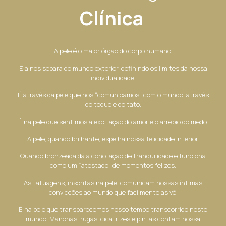
Clínica
A pele é o maior órgão do corpo humano.
Ela nos separa do mundo exterior, definindo os limites da nossa
individualidade.
É através da pele que nos “comunicamos” com o mundo, através
do toque e do tato.
É na pele que sentimos a excitação do amor e o arrepio do medo.
A pele, quando brilhante, espelha nossa felicidade interior.
Quando bronzeada dá a conotação de tranquilidade e funciona
como um “atestado” de momentos felizes.
As tatuagens, inscritas na pele, comunicam nossas íntimas
convicções ao mundo que facilmente as vê.
É na pele que transparecemos nosso tempo transcorrido neste
mundo. Manchas, rugas, cicatrizes e pintas contam nossa