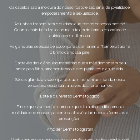
Os cabelos são a moldura do nosso rosto e são sinal de jovialidade,
empoderamento e sexualidade.
As unhas transmitem o cuidado que temos conosco mesmo.
Quanto mais bem tratadas mais falam de uma personalidade
cuidadosa e criteriosa.
As glândulas sebáceas e sudoríparas conferem a “temperatura” e
o brilho da nossa pele.
É através das glândulas mamárias que a mãe demonstra seu
amor pelo filho, amamentando-o nos primeiros dias de vida.
São as glândulas sudoríparas que mostram ao mundo nossa
verdadeira essência , através dos ferormônios.
Este é o universo Dermatológico.
É nele que vivemos, atuamos e que dia a dia modificamos a
realidade dos nossos pacientes, através das nossas fórmulas e
prescrições.
Amo ser Dermatologista!!
Venha conhecer nossa equipe de profissionais e faça parte você