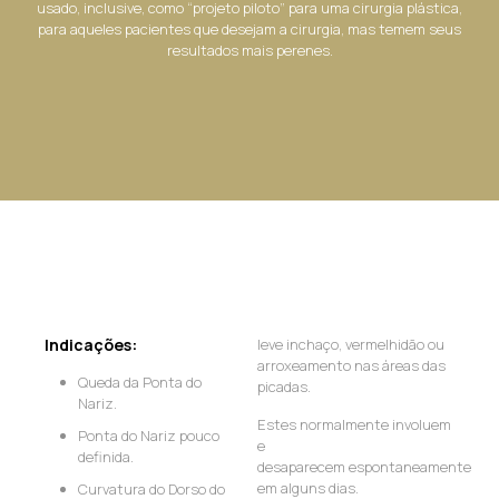
usado, inclusive, como “projeto piloto” para uma cirurgia plástica,
para aqueles pacientes que desejam a cirurgia, mas temem seus
resultados mais perenes.
Indicações:
leve inchaço, vermelhidão ou
arroxeamento nas áreas das
Queda da Ponta do
picadas.
Nariz.
Estes normalmente involuem
Ponta do Nariz pouco
e
definida.
desaparecem espontaneamente
em alguns dias.
Curvatura do Dorso do