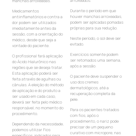
arroxeados.
manchas arroxeadas.
Durante o período em que
Medicamentos
houver manchas arroxeadas,
antiinflamatórios e contra a
podem ser aplicadas pomadas
dor podem ser utilizados
próprias para sua redução.
imediatamente antes da
sessão, com a orientação do
Neste período, o sol deve ser
médico, desde que seja a
evitado.
vontade do paciente.
Exercícios somente podem
O profissional fará aplicação
ser retomados uma semana,
do Ácido Hialurônico nas
após a sessão.
regiões que se deseja tratar.
Esta aplicação poderá ser
O paciente deve suspender o
feita através de agulhas ou
uso dos cremes
cânulas. A eleição do método
dermatológicos, até a
de aplicação e do produto a
recuperação completa da
ser usado em cada caso,
pele.
deverá ser feita pelo médico
responsável, no momento do
Para os pacientes tratados
procedimento.
com fios, após o
procedimento, o nariz pode
Dependendo da necessidade,
precisar de um pequeno
podemos utilizar Fios
curativo com micropore, nas
específicos, indicados para