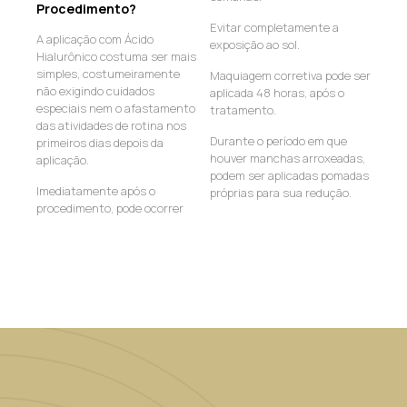
Procedimento?
Evitar completamente a
A aplicação com Ácido
exposição ao sol.
Hialurônico costuma ser mais
simples, costumeiramente
Maquiagem corretiva pode ser
não exigindo cuidados
aplicada 48 horas, após o
especiais nem o afastamento
tratamento.
das atividades de rotina nos
Durante o período em que
primeiros dias depois da
houver manchas arroxeadas,
aplicação.
podem ser aplicadas pomadas
Imediatamente após o
próprias para sua redução.
procedimento, pode ocorrer