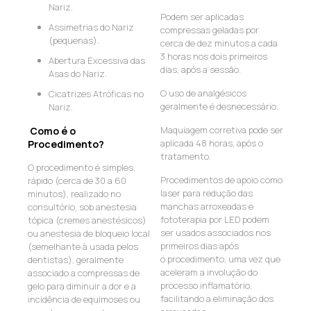
Nariz.
Podem ser aplicadas
Assimetrias do Nariz
compressas geladas por
(pequenas).
cerca de dez minutos a cada
3 horas nos dois primeiros
Abertura Excessiva das
dias, após a sessão.
Asas do Nariz.
O uso de analgésicos
Cicatrizes Atróficas no
geralmente é desnecessário.
Nariz.
Maquiagem corretiva pode ser
Como é o
aplicada 48 horas, após o
Procedimento?
tratamento.
O procedimento é simples,
Procedimentos de apoio como
rápido (cerca de 30 a 60
laser para redução das
minutos), realizado no
manchas arroxeadas e
consultório, sob anestesia
fototerapia por LED podem
tópica (cremes anestésicos)
ser usados associados nos
ou anestesia de bloqueio local
primeiros dias após
(semelhante à usada pelos
o procedimento, uma vez que
dentistas), geralmente
aceleram a involução do
associado a compressas de
processo inflamatório,
gelo para diminuir a dor e a
facilitando a eliminação dos
incidência de equimoses ou