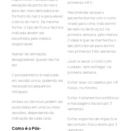
primeiras 48 h.
elevação da ponta do nariz,
para dar mais delicadeza ao
Recomenda-se que o
formato do nariz e para elevar
paciente durma com o rosto
o dorso do nariz. Da mesma
virado para cima (não dormir
forma, o tipo de fio e a técnica
de lado ou de bruços) na
indicada devem ser
primeira semana, pelo menos.
escolhidos pelo médico
O ideal é que se mantenha o
responsável.
decúbito dorsal para dormir,
nas primeiras três semanas.
Apesar da sensação
desagradável, quase não há
Lavar e secar o rosto com
dor.
cuidado, sem esfregar, na
primeira semana.
O procedimento é realizado
em sessão única, podendo ser
Evitar lavar os cabelos por 48
necessários pequenos
horas, no mínimo.
retoques.
Evitar tratamentos estéticos
Ambas as técnicas podem ser
e massagens faciais por 3
associadas em uma ou mais
semanas.
sessões, dependendo da
indicação de cada caso.
Evitar esportes de impacto e
de contato físico direto por 3
Como é o Pós-
semanas.