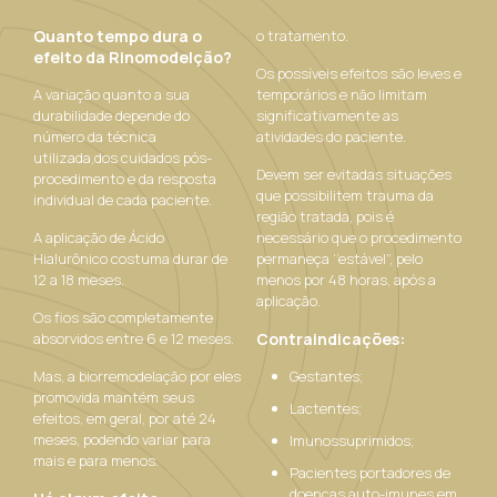
Quanto tempo dura o
o tratamento.
efeito da Rinomodelção?
Os possíveis efeitos são leves e
A variação quanto a sua
temporários e não limitam
durabilidade depende do
significativamente as
número da técnica
atividades do paciente.
utilizada,dos cuidados pós-
Devem ser evitadas situações
procedimento e da resposta
que possibilitem trauma da
individual de cada paciente.
região tratada, pois é
A aplicação de Ácido
necessário que o procedimento
Hialurônico costuma durar de
permaneça ‘’estável”, pelo
12 a 18 meses.
menos por 48 horas, após a
aplicação.
Os fios são completamente
absorvidos entre 6 e 12 meses.
Contraindicações:
Mas, a biorremodelação por eles
Gestantes;
promovida mantém seus
Lactentes;
efeitos, em geral, por até 24
meses, podendo variar para
Imunossuprimidos;
mais e para menos.
Pacientes portadores de
doenças auto-imunes em