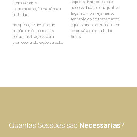
expectativas, desejos e
promovendo a
necessidades e que juntos
biorremodelação nas áreas
façam um planejamento
tratadas.
estratégico do tratamento,
Na aplicação dos fios de
equalizando os custos com
tração o médico realiza
os prováveis resultados
pequenas trações para
finais.
promover a elevação da pele,
Quantas Sessões são
Necessárias
?