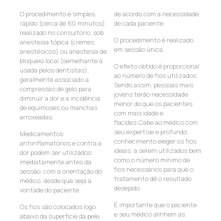
O procedimento é simples,
de acordo com a necessidade
rápido (cerca de 60 minutos),
de cada paciente.
realizado no consultório, sob
O procedimento é realizado
anestesia tópica (cremes
em sessão única.
anestésicos) ou anestesia de
bloqueio local (semelhante à
O efeito obtido é proporcional
usada pelos dentistas),
ao número de fios utilizados.
geralmente associado a
Sendo assim, pessoas mais
compressas de gelo para
jovens terão necessidade
diminuir a dor e a incidência
menor do que os pacientes
de equimoses ou manchas
com mais idade e
arroxeadas.
flacidez.Cabe ao médico com
seu expertise e profundo
Medicamentos
conhecimento eleger os fios
antiinflamatórios e contra a
ideais a serem utilizados bem
dor podem ser utilizados
como o número mínimo de
imediatamente antes da
fios necessários para que o
sessão, com a orientação do
tratamento dê o resultado
médico, desde que seja a
desejado.
vontade do paciente.
É importante que o paciente
Os fios são colocados logo
e seu médico alinhem as
abaixo da superfície da pele,