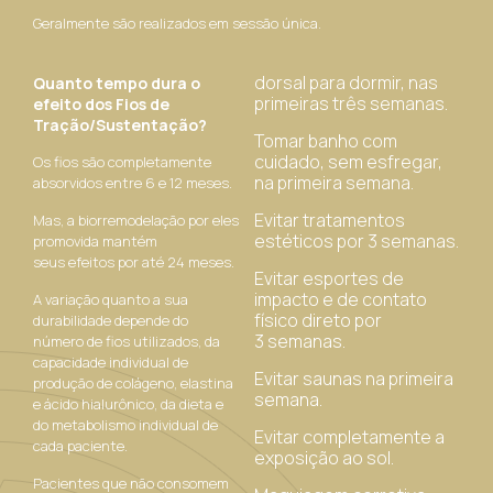
Geralmente são realizados em sessão única.
dorsal para dormir, nas
Quanto tempo dura o
primeiras três semanas.
efeito dos Fios de
Tração/Sustentação?
Tomar banho com
cuidado, sem esfregar,
Os fios são completamente
na primeira semana.
absorvidos entre 6 e 12 meses.
Evitar tratamentos
Mas, a biorremodelação por eles
estéticos por 3 semanas.
promovida mantém
seus efeitos por até 24 meses.
Evitar esportes de
impacto e de contato
A variação quanto a sua
físico direto por
durabilidade depende do
3 semanas.
número de fios utilizados, da
capacidade individual de
Evitar saunas na primeira
produção de colágeno, elastina
semana.
e ácido hialurônico, da dieta e
do metabolismo individual de
Evitar completamente a
cada paciente.
exposição ao sol.
Pacientes que não consomem