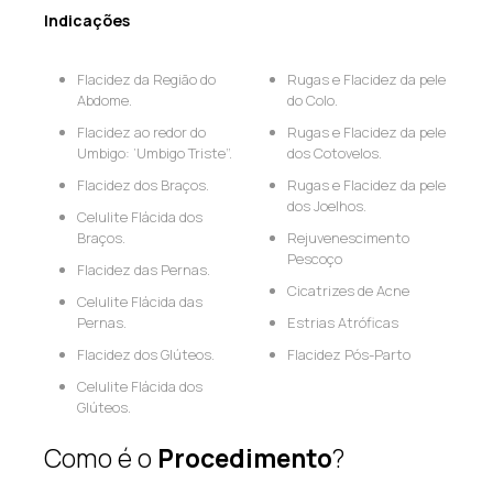
Indicações
Flacidez da Região do
Rugas e Flacidez da pele
Abdome.
do Colo.
Flacidez ao redor do
Rugas e Flacidez da pele
Umbigo: ‘Umbigo Triste”.
dos Cotovelos.
Flacidez dos Braços.
Rugas e Flacidez da pele
dos Joelhos.
Celulite Flácida dos
Braços.
Rejuvenescimento
Pescoço
Flacidez das Pernas.
Cicatrizes de Acne
Celulite Flácida das
Pernas.
Estrias Atróficas
Flacidez dos Glúteos.
Flacidez Pós-Parto
Celulite Flácida dos
Glúteos.
Como é o
Procedimento
?