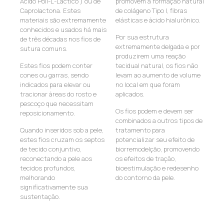
Acido Poli-L-Láctico ) ou de
promovem a formação natural
Caprolactona. Estes
de colágeno Tipo I, fibras
materiais são extremamente
elásticas e ácido hialurônico.
conhecidos e usados há mais
Por sua estrutura
de três décadas nos fios de
extremamente delgada e por
sutura comuns.
produzirem uma reação
Estes fios podem conter
tecidual natural, os fios não
cones ou garras, sendo
levam ao aumento de volume
indicados para elevar ou
no local em que foram
tracionar áreas do rosto e
aplicados.
pescoço que necessitam
Os fios podem e devem ser
reposicionamento.
combinados a outros tipos de
Quando inseridos sob a pele,
tratamento para
estes fios cruzam os septos
potencializar seu efeito de
de tecido conjuntivo,
biorremodelção, promovendo
reconectando a pele aos
os efeitos de tração,
tecidos profundos,
bioestimulação e redesenho
melhorando
do contorno da pele.
significativamente sua
sustentação.