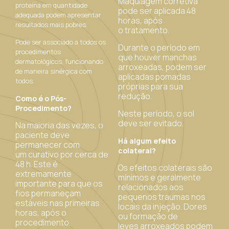
Maquiagem corretiva
proteína em quantidade
pode ser aplicada 48
adequada podem apresentar
horas, após
resultados mais pobres.
o tratamento.
Pode ser associado a todos os
Durante o período em
procedimentos
que houver manchas
dermatológicos, funcionando
arroxeadas, podem ser
de maneira sinérgica com
aplicadas pomadas
todos.
próprias para sua
redução.
Como é o Pós-
Procedimento?
Neste período, o sol
deve ser evitado.
Na maioria das vezes, o
paciente deve
Há algum efeito
permanecer com
colateral?
um curativo por cerca de
48 h. Este é
Os efeitos colaterais são
extremamente
mínimos e geralmente
importante para que os
relacionados aos
fios permaneçam
pequenos traumas nos
estáveis nas primeiras
locais da injeção. Dores
horas, após o
ou formação de
procedimento.
leves arroxeados podem