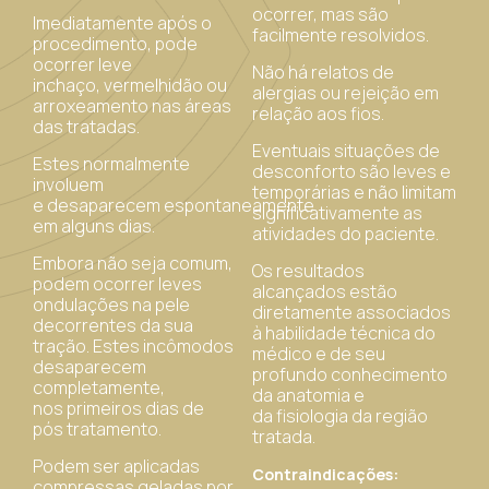
ocorrer, mas são
Imediatamente após o
facilmente resolvidos.
procedimento, pode
ocorrer leve
Não há relatos de
inchaço, vermelhidão ou
alergias ou rejeição em
arroxeamento nas áreas
relação aos fios.
das tratadas.
Eventuais situações de
Estes normalmente
desconforto são leves e
involuem
temporárias e não limitam
e desaparecem espontaneamente
significativamente as
em alguns dias.
atividades do paciente.
Embora não seja comum,
Os resultados
podem ocorrer leves
alcançados estão
ondulações na pele
diretamente associados
decorrentes da sua
à habilidade técnica do
tração. Estes incômodos
médico e de seu
desaparecem
profundo conhecimento
completamente,
da anatomia e
nos primeiros dias de
da fisiologia da região
pós tratamento.
tratada.
Podem ser aplicadas
Contraindicações:
compressas geladas por