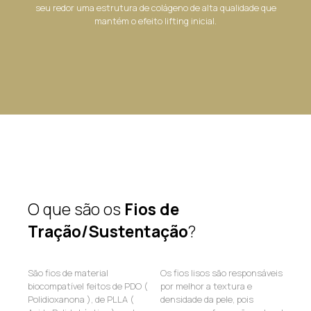
seu redor uma estrutura de colágeno de alta qualidade que
mantém o efeito lifting inicial.
O que são os
Fios de
Tração/Sustentação
?
São fios de material
Os fios lisos são responsáveis
biocompatível feitos de PDO (
por melhor a textura e
Polidioxanona ), de PLLA (
densidade da pele, pois