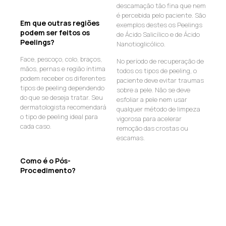
descamação tão fina que nem
é percebida pelo paciente. São
Em que outras regiões
exemplos destes os Peelings
podem ser feitos os
de Ácido Salicílico e de Ácido
Peelings?
Nanotioglicólico.
Face, pescoço, colo, braços,
No período de recuperação de
mãos, pernas e região íntima
todos os tipos de peeling, o
podem receber os diferentes
paciente deve evitar traumas
tipos de peeling dependendo
sobre a pele. Não se deve
do que se deseja tratar. Seu
esfoliar a pele nem usar
dermatologista recomendará
qualquer método de limpeza
o tipo de peeling ideal para
vigorosa para acelerar
cada caso.
remoção das crostas ou
escamas.
Como é o Pós-
Procedimento?