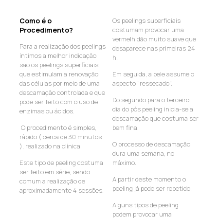
Como é o
Os peelings superficiais
Procedimento?
costumam provocar uma
vermelhidão muito suave que
Para a realização dos peelings
desaparece nas primeiras 24
íntimos a melhor indicação
h.
são os peelings superficiais,
que estimulam a renovação
Em seguida, a pele assume o
das células por meio de uma
aspecto “ressecado”.
descamação controlada e que
Do segundo para o terceiro
pode ser feito com o uso de
dia do pós peeling inicia-se a
enzimas ou ácidos.
descamação que costuma ser
O procedimento é simples,
bem fina.
rápido ( cerca de 30 minutos
O processo de descamação
), realizado na clínica.
dura uma semana, no
Este tipo de peeling costuma
máximo.
ser feito em série, sendo
A partir deste momento o
comum a realização de
peeling já pode ser repetido.
aproximadamente 4 sessões.
Alguns tipos de peeling
podem provocar uma