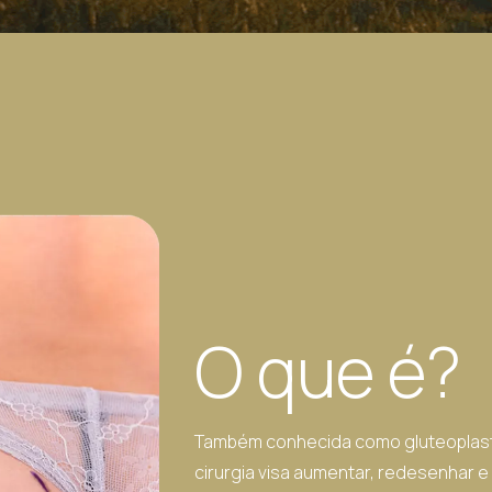
O que é?
Também conhecida como gluteoplastia
cirurgia visa aumentar, redesenhar 