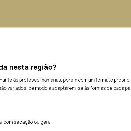
ada nesta região?
emelhante às próteses mamárias, porém com um formato própri
são variados, de modo a adaptarem-se às formas de cada pac
nal com sedação ou geral.